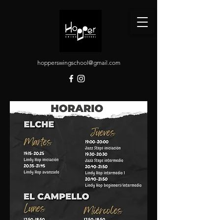
hopperswingschool@gmail.com