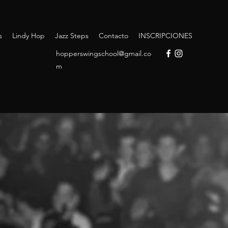
s
Lindy Hop
Jazz Steps
Contacto
INSCRIPCIONES
hopperswingschool@gmail.co
m